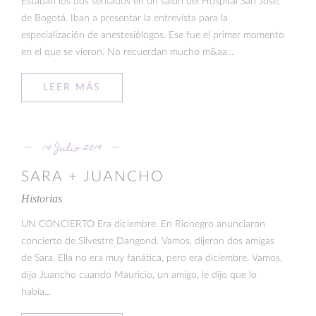
Estaban los dos sentados en un salón del Hospital San José,
de Bogotá. Iban a presentar la entrevista para la
especialización de anestesiólogos. Ese fue el primer momento
en el que se vieron. No recuerdan mucho m&aa...
LEER MÁS
14 Julio 2019
SARA + JUANCHO
Historias
UN CONCIERTO Era diciembre. En Rionegro anunciaron
concierto de Silvestre Dangond. Vamos, dijeron dos amigas
de Sara. Ella no era muy fanática, pero era diciembre. Vamos,
dijo Juancho cuando Mauricio, un amigo, le dijo que lo
había...