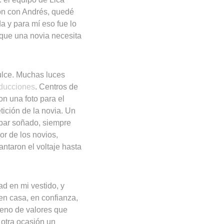
ón con Andrés, quedé
 y para mí eso fue lo
 que una novia necesita
ulce. Muchas luces
ducciones
. Centros de
on una foto para el
ición de la novia. Un
 bar soñado, siempre
or de los novios,
ntaron el voltaje hasta
ad en mi vestido, y
en casa, en confianza,
lleno de valores que
otra ocasión un