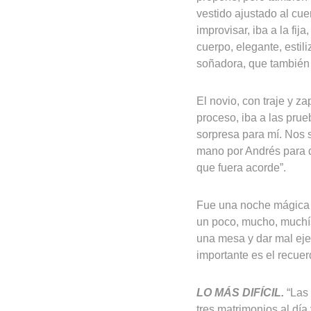
vestido ajustado al cu
improvisar, iba a la fi
cuerpo, elegante, estil
soñadora, que también 
El novio, con traje y z
proceso, iba a las pru
sorpresa para mí. Nos 
mano por Andrés para q
que fuera acorde”.
Fue una noche mágica p
un poco, mucho, muchísi
una mesa y dar mal eje
importante es el recuer
LO MÁS DIFÍCIL.
“Las 
tres matrimonios al dí