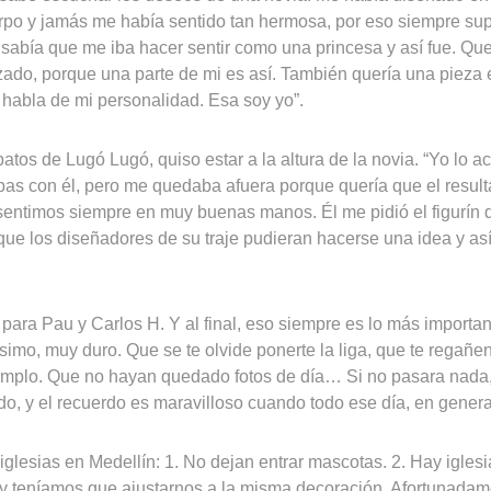
erpo y jamás me había sentido tan hermosa, por eso siempre sup
ja, sabía que me iba hacer sentir como una princesa y así fue. Que
izado, porque una parte de mi es así. También quería una pieza
habla de mi personalidad. Esa soy yo”.
apatos de Lugó Lugó, quiso estar a la altura de la novia. “Yo lo 
ebas con él, pero me quedaba afuera porque quería que el resul
sentimos siempre en muy buenas manos. Él me pidió el figurín 
ue los diseñadores de su traje pudieran hacerse una idea y as
ara Pau y Carlos H. Y al final, eso siempre es lo más importan
mo, muy duro. Que se te olvide ponerte la liga, que te regañen 
mplo. Que no hayan quedado fotos de día… Si no pasara nada, 
do, y el recuerdo es maravilloso cuando todo ese día, en general
iglesias en Medellín: 1. No dejan entrar mascotas. 2. Hay igle
a y teníamos que ajustarnos a la misma decoración. Afortunadam