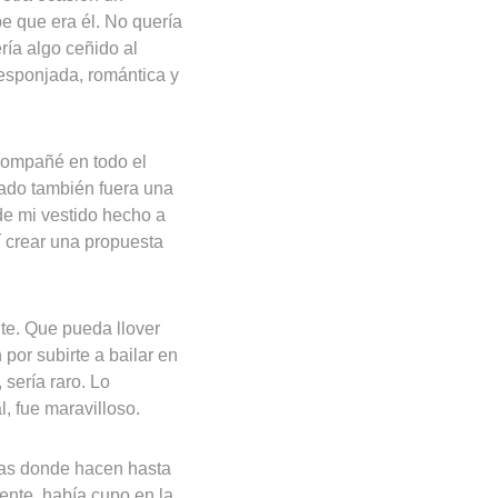
e que era él. No quería
ría algo ceñido al
 esponjada, romántica y
acompañé en todo el
tado también fuera una
de mi vestido hecho a
í crear una propuesta
te. Que pueda llover
por subirte a bailar en
sería raro. Lo
, fue maravilloso.
sias donde hacen hasta
ente, había cupo en la