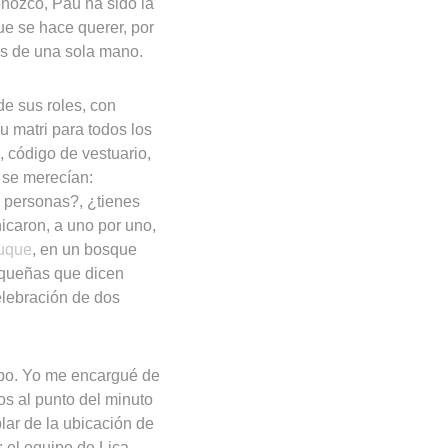
nozco, Pau ha sido la
ue se hace querer, por
os de una sola mano.
de sus roles, con
u matri para todos los
, código de vestuario,
e se merecían:
s personas?, ¿tienes
icaron, a uno por uno,
uque
, en un bosque
equeñas que dicen
elebración de dos
uipo. Yo me encargué de
os al punto del minuto
lar de la ubicación de
 el equipo de Lica