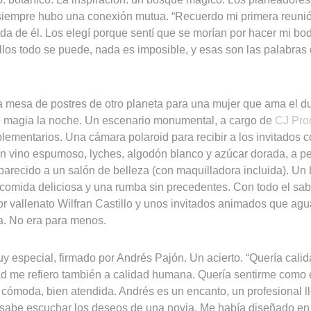
 siempre hubo una conexión mutua. “Recuerdo mi primera reuni
 de él. Los elegí porque sentí que se morían por hacer mi boda
llos todo se puede, nada es imposible, y esas son las palabras
 mesa de postres de otro planeta para una mujer que ama el d
e magia la noche. Un escenario monumental, a cargo de
CJ Pro
ementarios. Una cámara polaroid para recibir a los invitados c
on vino espumoso, lyches, algodón blanco y azúcar dorada, a pet
parecido a un salón de belleza (con maquilladora incluida). Un
 comida deliciosa y una rumba sin precedentes. Con todo el sab
r vallenato Wilfran Castillo y unos invitados animados que agua
a. No era para menos.
y especial, firmado por Andrés Pajón. Un acierto. “Quería calid
d me refiero también a calidad humana. Quería sentirme como 
ar cómoda, bien atendida. Andrés es un encanto, un profesional 
sabe escuchar los deseos de una novia. Me había diseñado en 