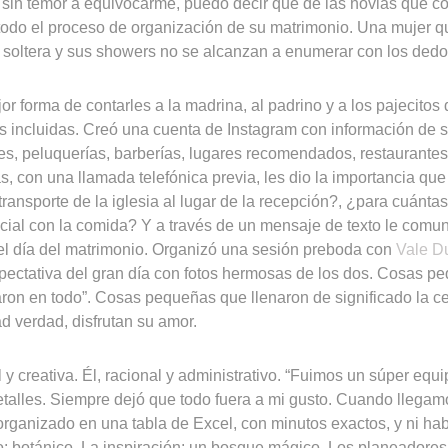
in temor a equivocarme, puedo decir que de las novias que co
todo el proceso de organización de su matrimonio. Una mujer q
soltera y sus showers no se alcanzan a enumerar con los ded
or forma de contarles a la madrina, al padrino y a los pajecitos 
s incluidas. Creó una cuenta de Instagram con información de s
les, peluquerías, barberías, lugares recomendados, restaurantes
s, con una llamada telefónica previa, les dio la importancia qu
transporte de la iglesia al lugar de la recepción?, ¿para cuánta
ecial con la comida? Y a través de un mensaje de texto le comun
l día del matrimonio. Organizó una sesión preboda con
Vale D
xpectativa del gran día con fotos hermosas de los dos. Cosas p
ron en todo”. Cosas pequeñas que llenaron de significado la c
d verdad, disfrutan su amor.
l y creativa. Él, racional y administrativo. “Fuimos un súper eq
etalles. Siempre dejó que todo fuera a mi gusto. Cuando llegam
 organizado en una tabla de Excel, con minutos exactos, y ni hab
o: botánico. La inspiración: un bosque mágico. Los planeadores: