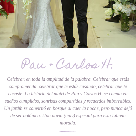
Pau + Carlos H.
Celebrar, en toda la amplitud de la palabra. Celebrar que estás
comprometida, celebrar que te estás casando, celebrar que te
casaste. La historia del matri de Pau y Carlos H. se cuenta en
sueños cumplidos, sonrisas compartidas y recuerdos imborrables.
Un jardín se convirtió en bosque al caer la noche, pero nunca dejó
de ser botánico. Una novia (muy) especial para esta Libreta
morada.