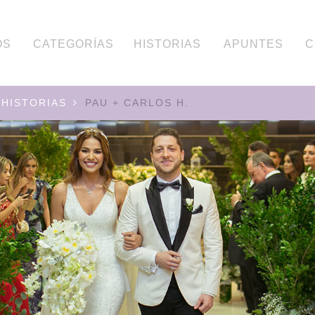
OS
CATEGORÍAS
HISTORIAS
APUNTES
C
HISTORIAS
PAU + CARLOS H.