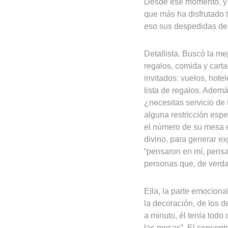
Desde ese momento, y s
que más ha disfrutado 
eso sus despedidas de 
Detallista. Buscó la mej
regalos, comida y carta
invitados: vuelos, hote
lista de regalos. Ademá
¿necesitas servicio de 
alguna restricción esp
el número de su mesa e
divino, para generar e
“pensaron en mí, pensa
personas que, de verda
Ella, la parte emociona
la decoración, de los d
a minuto, él tenía todo
las mesas”. El concept