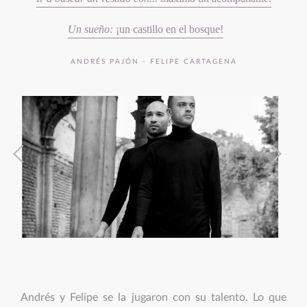
Un sueño:
¡un castillo en el bosque!
ANDRÉS PAJÓN - FELIPE CARTAGENA
Andrés y Felipe se la jugaron con su talento. Lo que