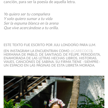
canción, para ser la poesía de aquella letra.
Yo quiero ser tu compañera
Y solo quiero sumar a tu vida
Ser la espuma blanca en la arena
Que vive acercándose a tu orilla.
ESTE TEXTO FUE ESCRITO POR JULI LONDOÑO PARA LLM.
(EN INSTAGRAM LA ENCUENTRAN COMO
@CARECOCO
).
HERMANA DE PABLO, DE SANTIAGO, DE FELIPE. PERIODISTA,
ENAMORADA DE LAS LETRAS HECHAS LIBROS, HISTORIAS,
VIAJES, CANCIONES DE SABINA. SU FIRMA TIENE –SIEMPRE–
UN ESPACIO EN LAS PÁGINAS DE ESTA LIBRETA MORADA.