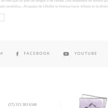
 de miel que un plan de amigos o de familia. Una despedida de soltera q
 romántica… Al equipo de L’Atelier le interesa hacer énfasis en la dinámi
AM
FACEBOOK
YOUTUBE
(57) 315 383 6348