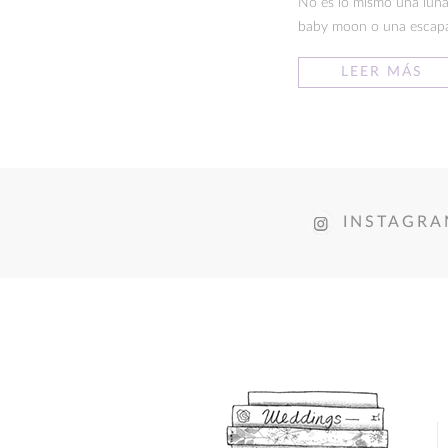
No es lo mismo una luna
baby moon o una escapada
LEER MÁS
INSTAGR