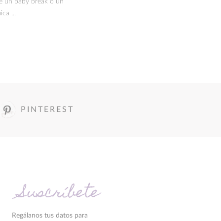
ue un baby break o un
ca ...
PINTEREST
Suscríbete
Regálanos tus datos para