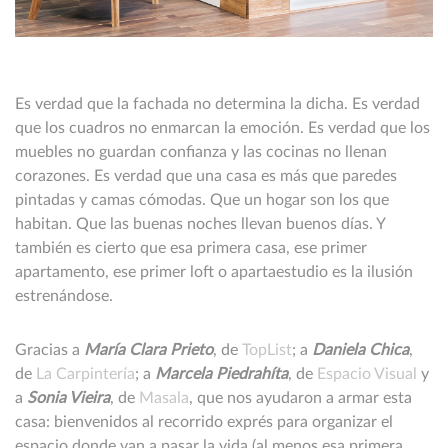
Es verdad que la fachada no determina la dicha. Es verdad
que los cuadros no enmarcan la emoción. Es verdad que los
muebles no guardan confianza y las cocinas no llenan
corazones. Es verdad que una casa es más que paredes
pintadas y camas cómodas. Que un hogar son los que
habitan. Que las buenas noches llevan buenos días. Y
también es cierto que esa primera casa, ese primer
apartamento, ese primer loft o apartaestudio es la ilusión
estrenándose.
Gracias a
María Clara Prieto
, de
TopList
; a
Daniela Chica
,
de
La Carpintería
; a
Marcela Piedrahíta
, de
Espacio Visual
y
a
Sonia Vieira
, de
Masala
, que nos ayudaron a armar esta
casa: bienvenidos al recorrido exprés para organizar el
espacio donde van a pasar la vida (al menos esa primera