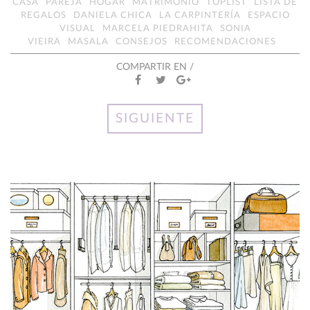
CASA
PAREJA
HOGAR
MATRIMONIO
TOPLIST
LISTA DE
REGALOS
DANIELA CHICA
LA CARPINTERÍA
ESPACIO
VISUAL
MARCELA PIEDRAHITA
SONIA
VIEIRA
MASALA
CONSEJOS
RECOMENDACIONES
COMPARTIR EN /
SIGUIENTE