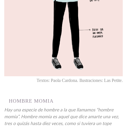
Textos: Paola Cardona. Ilustraciones: Las Petite.
HOMBRE MOMIA
Hay una especie de hombre a la que llamamos “hombre
momia”. Hombre momia es aquel que dice amarte una vez,
tres o quizás hasta diez veces, como si tuviera un tope