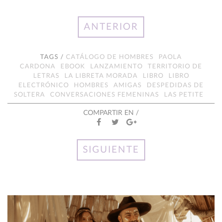
ANTERIOR
TAGS /
CATÁLOGO DE HOMBRES
PAOLA
CARDONA
EBOOK
LANZAMIENTO
TERRITORIO DE
LETRAS
LA LIBRETA MORADA
LIBRO
LIBRO
ELECTRÓNICO
HOMBRES
AMIGAS
DESPEDIDAS DE
SOLTERA
CONVERSACIONES FEMENINAS
LAS PETITE
COMPARTIR EN /
SIGUIENTE