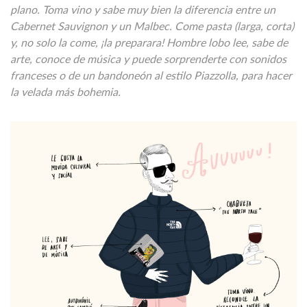
plano. Toma vino y sabe muy bien la diferencia entre un
Cabernet Sauvignon y un Malbec. Come pasta (larga, corta)
y, no solo la come, ¡la preparara! Hombre lobo lee, sabe de
arte, conoce de música y puede sorprenderte con sonidos
franceses o de un bandoneón al estilo Piazzolla, para hacer
la velada más bohemia.