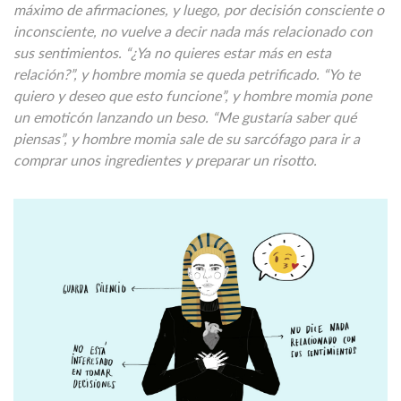
máximo de afirmaciones, y luego, por decisión consciente o
inconsciente, no vuelve a decir nada más relacionado con
sus sentimientos. “¿Ya no quieres estar más en esta
relación?”, y hombre momia se queda petrificado. “Yo te
quiero y deseo que esto funcione”, y hombre momia pone
un emoticón lanzando un beso. “Me gustaría saber qué
piensas”, y hombre momia sale de su sarcófago para ir a
comprar unos ingredientes y preparar un risotto.