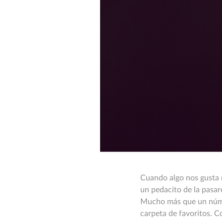
Cuando algo nos gusta m
un pedacito de la pasa
Mucho más que un númer
carpeta de favoritos. C