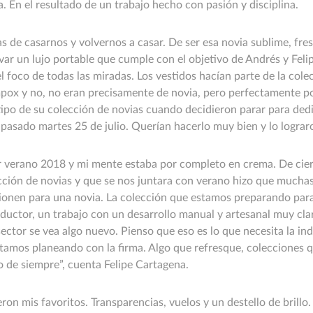
 En el resultado de un trabajo hecho con pasión y disciplina.
s de casarnos y volvernos a casar. De ser esa novia sublime, fr
evar un lujo portable que cumple con el objetivo de Andrés y Feli
el foco de todas las miradas. Los vestidos hacían parte de la col
ox y no, no eran precisamente de novia, pero perfectamente po
tipo de su colección de novias cuando decidieron parar para dedi
pasado martes 25 de julio. Querían hacerlo muy bien y lo lograr
erano 2018 y mi mente estaba por completo en crema. De cier
ción de novias y que se nos juntara con verano hizo que muchas
cionen para una novia. La colección que estamos preparando para
uctor, un trabajo con un desarrollo manual y artesanal muy cla
sector se vea algo nuevo. Pienso que eso es lo que necesita la ind
tamos planeando con la firma. Algo que refresque, colecciones q
o de siempre”, cuenta Felipe Cartagena.
ron mis favoritos. Transparencias, vuelos y un destello de brillo.