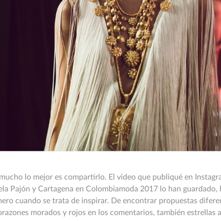
ucho lo mejor es compartirlo. El video que publiqué en Instagr
rela Pajón y Cartagena en Colombiamoda 2017 lo han guardado, h
o cuando se trata de inspirar. De encontrar propuestas diferent
orazones morados y rojos en los comentarios, también estrellas a