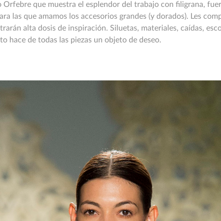
 Orfebre que muestra el esplendor del trabajo con filigrana, f
ara las que amamos los accesorios grandes (y dorados). Les compa
rarán alta dosis de inspiración. Siluetas, materiales, caídas, es
to hace de todas las piezas un objeto de deseo.