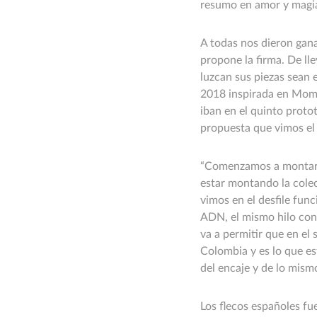
resumo en amor y magia.
A todas nos dieron gana
propone la firma. De ll
luzcan sus piezas sean 
2018 inspirada en Momp
iban en el quinto proto
propuesta que vimos el 
“Comenzamos a montar v
estar montando la colec
vimos en el desfile fun
ADN, el mismo hilo cond
va a permitir que en el 
Colombia y es lo que es
del encaje y de lo mism
Los flecos españoles fue