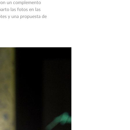
ueron un complemento
rto las fotos en las
cotes y una propuesta de