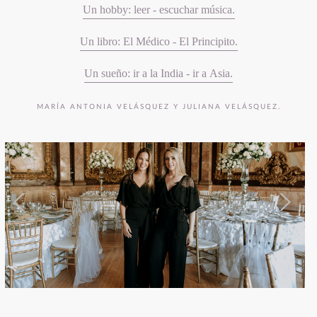
Un hobby: leer - escuchar música.
Un libro: El Médico - El Principito.
Un sueño: ir a la India - ir a Asia.
MARÍA ANTONIA VELÁSQUEZ Y JULIANA VELÁSQUEZ.