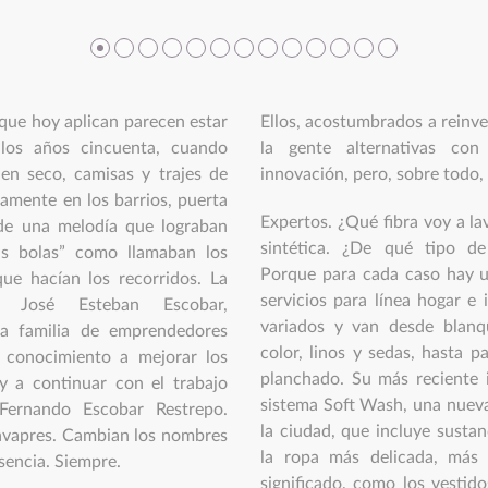
 que hoy aplican parecen estar
Ellos, acostumbrados a reinve
 los años cincuenta, cuando
la gente alternativas con 
 en seco, camisas y trajes de
innovación, pero, sobre todo,
tamente en los barrios, puerta
Expertos. ¿Qué fibra voy a la
 de una melodía que lograban
sintética. ¿De qué tipo de
as bolas” como llamaban los
Porque para cada caso hay u
ue hacían los recorridos. La
servicios para línea hogar e 
a José Esteban Escobar,
variados y van desde blanq
ta familia de emprendedores
color, linos y sedas, hasta 
 conocimiento a mejorar los
planchado. Su más reciente 
y a continuar con el trabajo
sistema Soft Wash, una nueva
Fernando Escobar Restrepo.
la ciudad, que incluye sustan
avapres. Cambian los nombres
la ropa más delicada, más 
sencia. Siempre.
significado, como los vestido