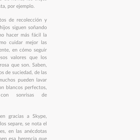
sta, por ejemplo.
tos de recolección y
 hijos siguen soñando
o hacer más fácil la
ómo cuidar mejor las
ente, en cómo seguir
sos valores que los
rosa que son. Saben,
os de suciedad, de las
e muchos pueden lavar
on blancos perfectos,
 con sonrisas de
en gracias a Skype,
os separe, se nota el
nes, en las anécdotas
en esa herencia que