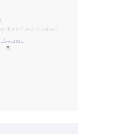
l
ioalcliente@lavapres.com.co
 Sociales