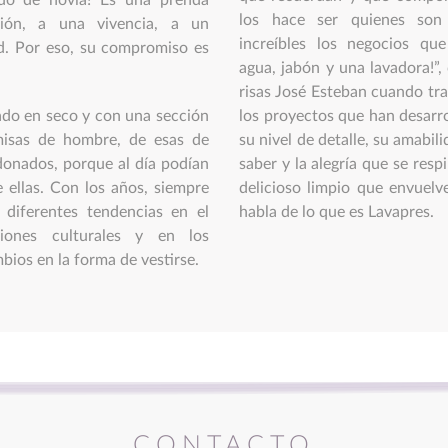
ido de novia! Es una prenda
los hace ser quienes son
ión, a una vivencia, a un
increíbles los negocios qu
d. Por eso, su compromiso es
agua, jabón y una lavadora!”,
risas José Esteban cuando tr
do en seco y con una sección
los proyectos que han desarro
misas de hombre, de esas de
su nivel de detalle, su amabil
donados, porque al día podían
saber y la alegría que se res
e ellas. Con los años, siempre
delicioso limpio que envuelv
 diferentes tendencias en el
habla de lo que es Lavapres.
ciones culturales y en los
ios en la forma de vestirse.
CONTACTO