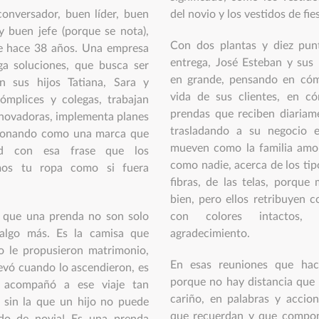
onversador, buen líder, buen
del novio y los vestidos de fie
 buen jefe (porque se nota),
Con dos plantas y diez pun
de hace 38 años. Una empresa
entrega, José Esteban y sus
ga soluciones, que busca ser
en grande, pensando en cóm
n sus hijos Tatiana, Sara y
vida de sus clientes, en c
ómplices y colegas, trabajan
prendas que reciben diariam
nnovadoras, implementa planes
trasladando a su negocio e
cionando como una marca que
mueven como la familia amo
ad con esa frase que los
como nadie, acerca de los tip
amos tu ropa como si fuera
fibras, de las telas, porqu
bien, pero ellos retribuyen c
n que una prenda no son solo
con colores intactos,
 algo más. Es la camisa que
agradecimiento.
o le propusieron matrimonio,
En esas reuniones que hac
llevó cuando lo ascendieron, es
porque no hay distancia que l
o acompañó a ese viaje tan
cariño, en palabras y accio
ja sin la que un hijo no puede
que recuerdan y que compon