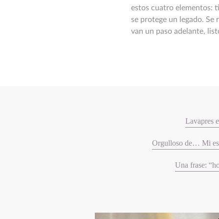
estos cuatro elementos: t
se protege un legado. Se 
van un paso adelante, lis
Lavapres 
Orgulloso de… Mi esp
Una frase: “h