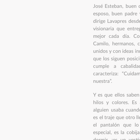
José Esteban, buen c
esposo, buen padre y
dirige Lavapres des
visionaria que entre
mejor cada día. Co
Camilo, hermanos, c
unidos y con ideas i
que los siguen posi
cumple a cabalid
caracteriza: “Cuid
nuestra”.
Y es que ellos sabe
hilos y colores. Es
alguien usaba cuand
es el traje que otro 
el pantalón que l
especial, es la cobi