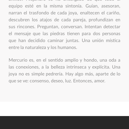
equipo esté en la misma sintonía. Guían, asesoran,
narran el trasfondo de cada joya, enaltecen el cariño,
descubren los atajos de cada pareja, profundizan en
sus rincones. Preguntan, conversan. Intentan detectar
el mensaje que las piedras tienen para dos personas
que han decidido caminar juntas. Una unión mística
entre la naturaleza y los humanos.
Mercurio es, en el sentido amplio y hondo, una oda a
las conexiones, a la belleza intrínseca y explícita. Una
joya no es simple pedrería. Hay algo más, aparte de lo
que se ve: consenso, deseo, luz. Entonces, amor.