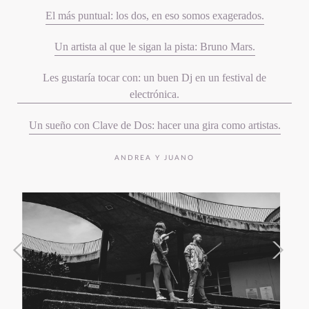
El más puntual: los dos, en eso somos exagerados.
Un artista al que le sigan la pista: Bruno Mars.
Les gustaría tocar con: un buen Dj en un festival de
electrónica.
Un sueño con Clave de Dos: hacer una gira como artistas.
ANDREA Y JUANO