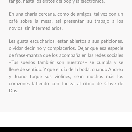
tango, hasta los éxitos del pop y la electrónica.
En una charla cercana, como de amigos, tal vez con un
café sobre la mesa, así presentan su trabajo a los
novios, sin intermediarios.
Les gusta escucharlos, estar abiertos a sus peticiones,
olvidar decir no y complacerlos. Dejar que esa especie
de frase-mantra que los acompaña en las redes sociales
–Tus sueños también son nuestros– se cumpla y se
llene de sentido. Y que el día de la boda, cuando Andrea
y Juano toque sus violines, sean muchos más los
corazones latiendo con fuerza al ritmo de Clave de
Dos.