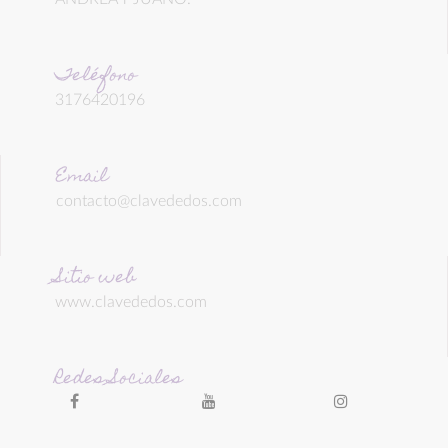
Teléfono
3176420196
Email
contacto@clavededos.com
Sitio web
www.clavededos.com
Redes Sociales