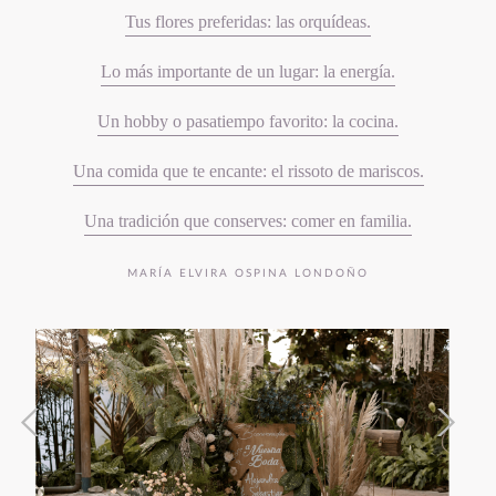
Tus flores preferidas: las orquídeas.
Lo más importante de un lugar: la energía.
Un hobby o pasatiempo favorito: la cocina.
Una comida que te encante: el rissoto de mariscos.
Una tradición que conserves: comer en familia.
MARÍA ELVIRA OSPINA LONDOÑO