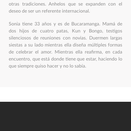
otras tradiciones. Anhelos que se expanden con el
deseo de ser un referente internacional.
Sonia tiene 33 años y es de Bucaramanga. Mamá de
dos hijos de cuatro patas, Kun y Bongo, testigos
silenciosos de reuniones con novias. Duermen largas
siestas a su lado mientras ella diseña múltiples formas
de celebrar el amor. Mientras ella reafirma, en cada
encuentro, que está donde tiene que estar, haciendo lo
que siempre quiso hacer y no lo sabía.