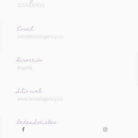
3154430925
Email
info@bridalagency.co
Dirección
Bogotá.
Sitio web
www.bridalagency.co
Redes Sociales