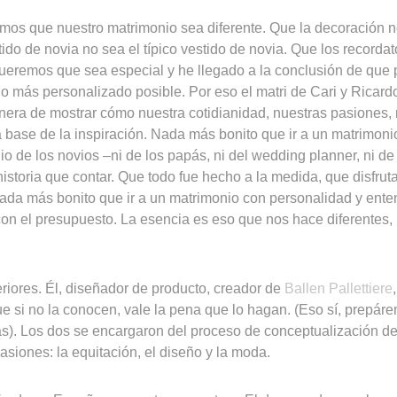
mos que nuestro matrimonio sea diferente. Que la decoración no
ido de novia no sea el típico vestido de novia. Que los recordat
Queremos que sea especial y he llegado a la conclusión de que p
lo más personalizado posible. Por eso el matri de Cari y Ricar
anera de mostrar cómo nuestra cotidianidad, nuestras pasiones,
 base de la inspiración. Nada más bonito que ir a un matrimonio
io de los novios –ni de los papás, ni del wedding planner, ni de
storia que contar. Que todo fue hecho a la medida, que disfruta
Nada más bonito que ir a un matrimonio con personalidad y ente
con el presupuesto. La esencia es eso que nos hace diferentes,
eriores. Él, diseñador de producto, creador de
Ballen Pallettiere
e si no la conocen, vale la pena que lo hagan. (Eso sí, prepár
ras). Los dos se encargaron del proceso de conceptualización d
siones: la equitación, el diseño y la moda.