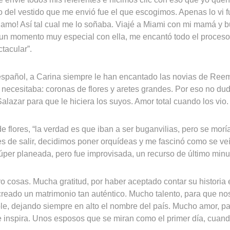
o del vestido que me envió fue el que escogimos. Apenas lo vi 
 ¡Lo amo! Así tal cual me lo soñaba. Viajé a Miami con mi mamá y
e un momento muy especial con ella, me encantó todo el proceso
tacular”.
spañol, a Carina siempre le han encantado las novias de Reem
e necesitaba: coronas de flores y aretes grandes. Por eso no dud
lazar para que le hiciera los suyos. Amor total cuando los vio
e flores, “la verdad es que iban a ser buganvilias, pero se mor
ntes de salir, decidimos poner orquídeas y me fascinó como se ve
per planeada, pero fue improvisada, un recurso de último minuto
ro cosas. Mucha gratitud, por haber aceptado contar su historia 
creado un matrimonio tan auténtico. Mucho talento, para que n
le, dejando siempre en alto el nombre del país. Mucho amor, p
 inspira. Unos esposos que se miran como el primer día, cuan