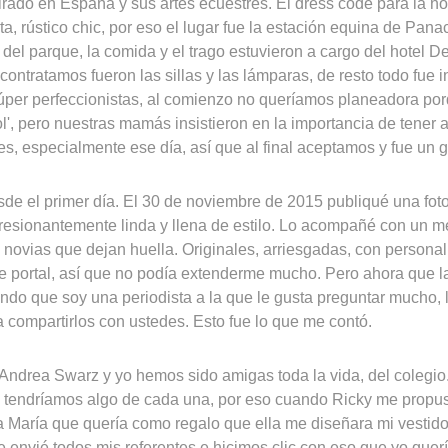
irado en España y sus artes ecuestres. El dress code para la n
ta, rústico chic, por eso el lugar fue la estación equina de Pana
del parque, la comida y el trago estuvieron a cargo del hotel 
 contratamos fueron las sillas y las lámparas, de resto todo fue 
úper perfeccionistas, al comienzo no queríamos planeadora po
ol', pero nuestras mamás insistieron en la importancia de tener 
es, especialmente ese día, así que al final aceptamos y fue un 
sde el primer día. El 30 de noviembre de 2015 publiqué una fot
resionantemente linda y llena de estilo. Lo acompañé con un
s novias que dejan huella. Originales, arriesgadas, con persona
e portal, así que no podía extenderme mucho. Pero ahora que l
ndo que soy una periodista a la que le gusta preguntar mucho, l
a compartirlos con ustedes. Esto fue lo que me contó.
Andrea Swarz y yo hemos sido amigas toda la vida, del colegio
tendríamos algo de cada una, por eso cuando Ricky me propuso
a María que quería como regalo que ella me diseñara mi vestido,
 envié todos mis referentes e hicimos clic con eso que yo quer