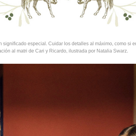
n significado especial. Cuidar los detalles al máximo, como si en
ación al matri de Cari y Ricardo, ilustrada por Natalia Swarz.