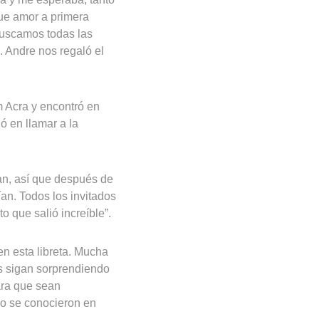
fue amor a primera
 buscamos todas las
. Andre nos regaló el
 Acra y encontró en
ó en llamar a la
.
ían, así que después de
ían. Todos los invitados
 que salió increíble”.
en esta libreta. Mucha
os sigan sorprendiendo
ara que sean
do se conocieron en