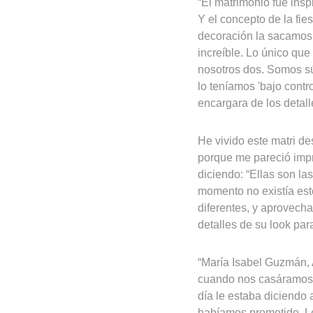
“El matrimonio fue insp
Y el concepto de la fies
decoración la sacamos 
increíble. Lo único que
nosotros dos. Somos s
lo teníamos 'bajo contr
encargara de los detall
He vivido este matri de
porque me pareció imp
diciendo: “Ellas son la
momento no existía est
diferentes, y aprovecha
detalles de su look par
“María Isabel Guzmán, 
cuando nos casáramos 
día le estaba diciendo 
habíamos prometido. Le