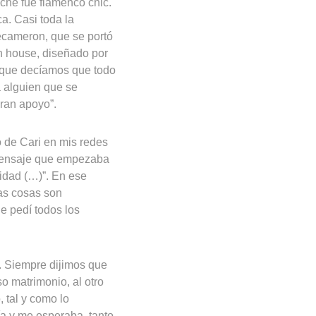
oche fue flamenco chic.
ca. Casi toda la
Decameron, que se portó
in house, diseñado por
rque decíamos que todo
a alguien que se
gran apoyo”.
o de Cari en mis redes
 mensaje que empezaba
lidad (…)”. En ese
as cosas son
e pedí todos los
. Siempre dijimos que
 matrimonio, al otro
 tal y como lo
ía y me esperaba, tanto