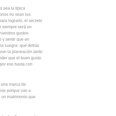
 sea la típica
orios no sean los
ara lograrlo, el secreto
do siempre será un
 nuestros gustos
 y sentir que en
 la suegra- que detrás
ron la planeación tanto
nder que el buen gusto
 por eso basta con
, una marca de
ense porque van a
e un matrimonio que