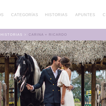
OS
CATEGORÍAS
HISTORIAS
APUNTES
C
HISTORIAS
CARINA + RICARDO