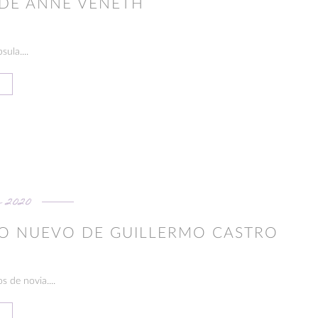
 DE ANNE VENETH
ula....
 2020
LO NUEVO DE GUILLERMO CASTRO
 de novia....