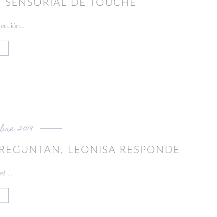
O SENSORIAL DE TOUCHÉ
cción....
bre 2019
PREGUNTAN, LEONISA RESPONDE
! ...