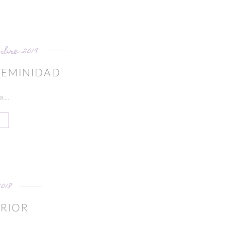
mbre 2019
FEMINIDAD
....
018
ERIOR