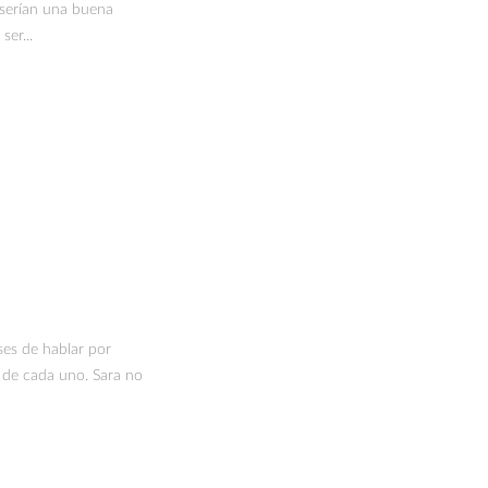
erían una buena
er...
es de hablar por
s de cada uno. Sara no