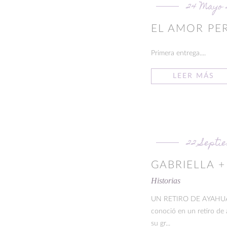
24 Mayo 
EL AMOR PE
Primera entrega....
LEER MÁS
22 Septi
GABRIELLA +
Historias
UN RETIRO DE AYAHUASCA
conoció en un retiro de 
su gr...