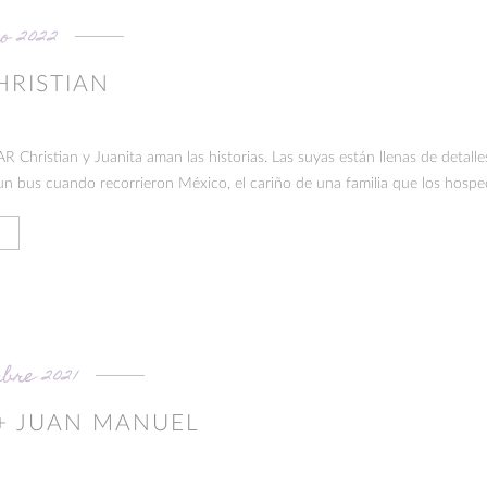
ro 2022
HRISTIAN
istian y Juanita aman las historias. Las suyas están llenas de detalles
n bus cuando recorrieron México, el cariño de una familia que los hosped
mbre 2021
+ JUAN MANUEL