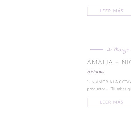
LEER MÁS
21 Marzo
AMALIA + N
Historias
“UN AMOR A LA OCTAVA V
productor— “Tú sabes que
LEER MÁS